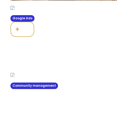
Hotel Bachaumont
Google Ads
+
43
ROI moyen
Résidences Goralska
Community management