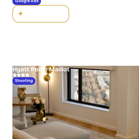
Google Ads
+
25 000€
de CA mensuel généré
Hyatt Porte Maillot
Shooting