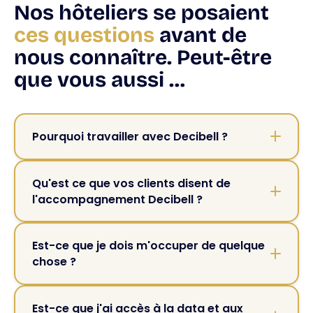
Nos hôteliers se posaient
ces questions
avant de
nous connaître. Peut-être
que vous aussi …
Pourquoi travailler avec Decibell ?
Parce que nous comprenons par cœur les
besoins des hôteliers et que nous gérons
Qu'est ce que vos clients disent de
tous les jours des campagnes Ads et
l'accompagnement Decibell ?
stratégies Réseaux Sociaux pour des
Les 3 caractéristiques citées par nos clients :
hôteliers indépendants comme vous. Notre
seul objectif : augmenter votre CA en direct.
Une équipe à taille humaine
→
Est-ce que je dois m'occuper de quelque
On en parle ensemble ?
contrairement à la majorité des agences,
chose ?
nous sommes une petite équipe et nous
Non. On s'occupe de tout pour vous. Lors du
échangeons très régulièrement avec nos
début de notre collaboration, nous prenons
clients. Par exemple, tous nos clients ont
Est-ce que j'ai accès à la data et aux