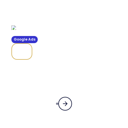
Le Victoria Palace
Google Ads
22
ROAS moyen